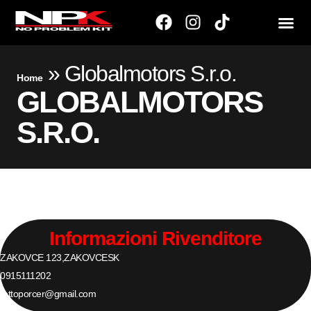
»
Globalmotors S.r.o.
Home
GLOBALMOTORS
S.R.O.
Informazioni Rivenditore
ZAKOVCE 123,
ZAKOVCE
SK
0915111202
mttoporcer@gmail.com