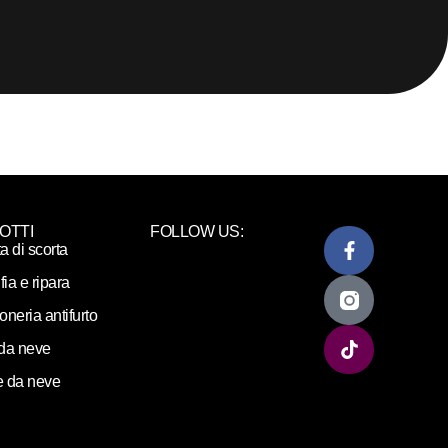
OTTI
FOLLOW US:
ta di scorta
fia e ripara
loneria antifurto
da neve
 da neve