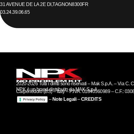
31 AVENUE DE LA 2E DI,
TAGNON
8300
FR
03.24.39.06.65
2020-2026 Tutti i diritti sono riservati – Mak S.p.A. – Via C
NPK è un brand distribuito da MAK S.p.A
Carpenedolo (BS) – Italy – P.IVA: 01840560989 – C.F.: 03
–
Note Legali
–
CREDITS
Privacy Policy