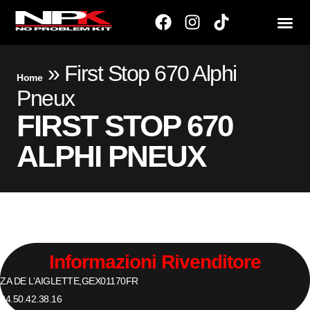
»
First Stop 670 Alphi
Home
Pneux
FIRST STOP 670
ALPHI PNEUX
Informazioni Rivenditore
ZA DE L’AIGLETTE,
GEX
01170
FR
04.50.42.38.16