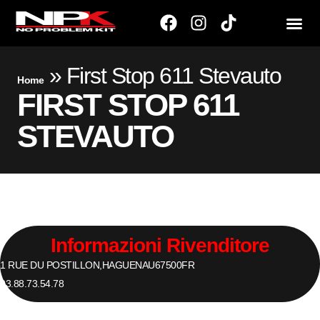
»
First Stop 611 Stevauto
Home
FIRST STOP 611
STEVAUTO
Informazioni Rivenditore
1 RUE DU POSTILLON,
HAGUENAU
67500
FR
03.88.73.54.78