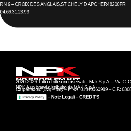
RN 9 – CROIX DES ANGLAIS,
ST CHELY D APCHER
48200
FR
04.66.31.23.93
2020-2026 Tutti i diritti sono riservati – Mak S.p.A. – Via C
NPK è un brand distribuito da MAK S.p.A
Carpenedolo (BS) – Italy – P.IVA: 01840560989 – C.F.: 03
–
Note Legali
–
CREDITS
Privacy Policy