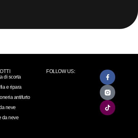
OTTI
FOLLOW US:
ta di scorta
fia e ripara
loneria antifurto
da neve
 da neve