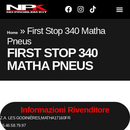
»
First Stop 340 Matha
Home
Pneus
FIRST STOP 340
MATHA PNEUS
Informazioni Rivenditore
Z.A. LES GODINIÈRES,
MATHA
17160
FR
05.46.58.79.97