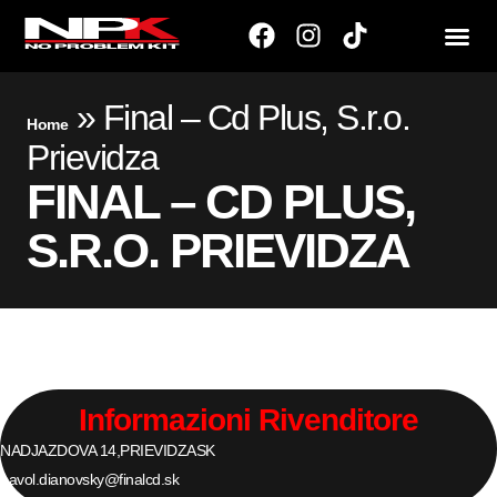
»
Final – Cd Plus, S.r.o.
Home
Prievidza
FINAL – CD PLUS,
S.R.O. PRIEVIDZA
Informazioni Rivenditore
NADJAZDOVA 14,
PRIEVIDZA
SK
pavol.dianovsky@finalcd.sk