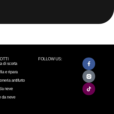
OTTI
FOLLOW US:
ta di scorta
fia e ripara
loneria antifurto
da neve
 da neve