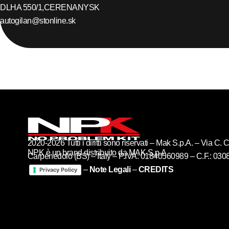
DLHA 550/1,
CERENANY
SK
autogilan@stonline.sk
2020-2026 Tutti i diritti sono riservati – Mak S.p.A. – Via C
NPK è un brand distribuito da MAK S.p.A
Carpenedolo (BS) – Italy – P.IVA: 01840560989 – C.F.: 03
–
Note Legali
–
CREDITS
Privacy Policy