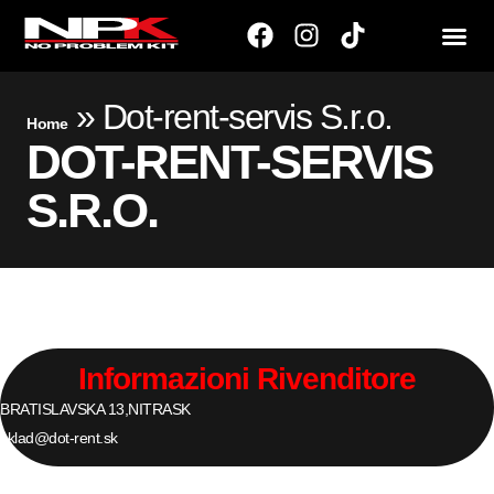
»
Dot-rent-servis S.r.o.
Home
DOT-RENT-SERVIS
S.R.O.
Informazioni Rivenditore
BRATISLAVSKA 13,
NITRA
SK
sklad@dot-rent.sk