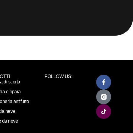
OTTI
FOLLOW US:
ta di scorta
fia e ripara
loneria antifurto
da neve
 da neve