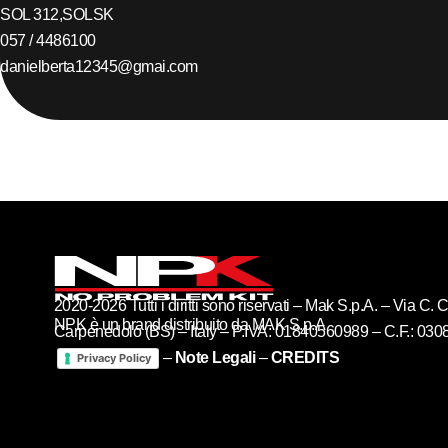
SOL 312,
SOL
SK
057 / 4486100
danielberta12345@gmai.com
2020-2026 Tutti i diritti sono riservati – Mak S.p.A. – Via C
NPK è un brand distribuito da MAK S.p.A
Carpenedolo (BS) – Italy – P.IVA: 01840560989 – C.F.: 03
–
Note Legali
–
CREDITS
Privacy Policy