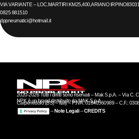
VIA VARIANTE – LOC.MARTIRI KM25,400,
ARIANO IRPINO
8303
0825 881510
dppneumatici@hotmail.it
2020-2026 Tutti i diritti sono riservati – Mak S.p.A. – Via C
NPK è un brand distribuito da MAK S.p.A
Carpenedolo (BS) – Italy – P.IVA: 01840560989 – C.F.: 03
–
Note Legali
–
CREDITS
Privacy Policy