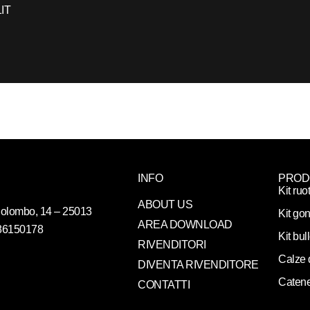
1
IT
INFO
PROD
Kit ruo
ABOUT US
. Colombo, 14 – 25013
Kit gon
AREA DOWNLOAD
086150178
Kit bul
RIVENDITORI
Calze 
DIVENTA RIVENDITORE
Catene
CONTATTI