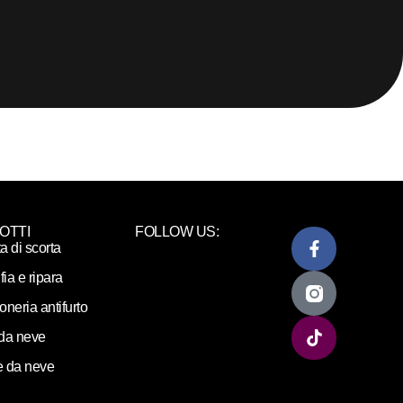
OTTI
FOLLOW US:
ta di scorta
fia e ripara
loneria antifurto
da neve
 da neve