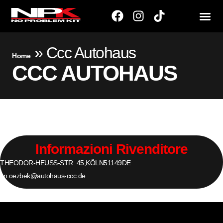
»
Ccc Autohaus
Home
CCC AUTOHAUS
Informazioni Rivenditore
THEODOR-HEUSS-STR. 45,
KÖLN
51149
DE
kn.oezbek@autohaus-ccc.de