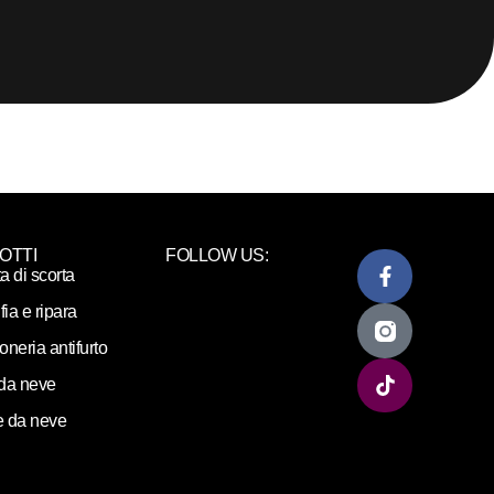
OTTI
FOLLOW US:
ta di scorta
fia e ripara
loneria antifurto
da neve
 da neve