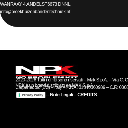
WANRAAY 4,
ANDELST
6673 DN
NL
info@broekhuizenbandentechniek.nl
2020-2026 Tutti i diritti sono riservati – Mak S.p.A. – Via C
NPK è un brand distribuito da MAK S.p.A
Carpenedolo (BS) – Italy – P.IVA: 01840560989 – C.F.: 03
–
Note Legali
–
CREDITS
Privacy Policy