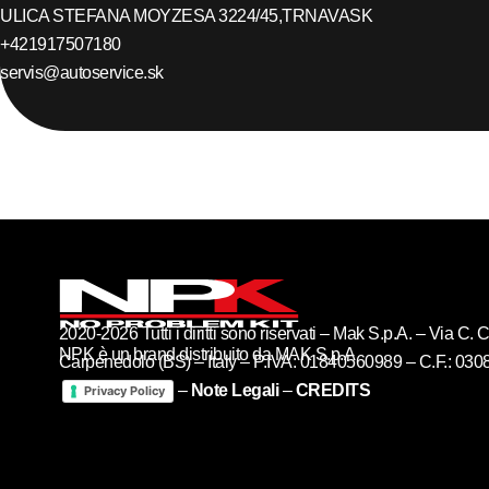
ULICA STEFANA MOYZESA 3224/45,
TRNAVA
SK
+421917507180
servis@autoservice.sk
2020-2026 Tutti i diritti sono riservati – Mak S.p.A. – Via C
NPK è un brand distribuito da MAK S.p.A
Carpenedolo (BS) – Italy – P.IVA: 01840560989 – C.F.: 03
–
Note Legali
–
CREDITS
Privacy Policy