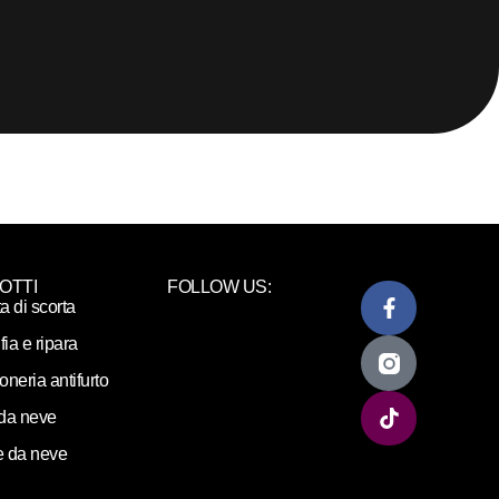
OTTI
FOLLOW US:
ta di scorta
fia e ripara
loneria antifurto
da neve
 da neve