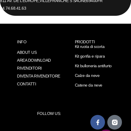
811 AV. DE L’EUROPE,
VILLEFRANCHE S SAONE
69400
FR
04.74.68.41.63
INFO
PRODOTTI
Kit ruota di scorta
ABOUT US
Kit gonfia e ripara
AREA DOWNLOAD
Kit bulloneria antifurto
RIVENDITORI
Calze da neve
DIVENTA RIVENDITORE
CONTATTI
Catene da neve
FOLLOW US: