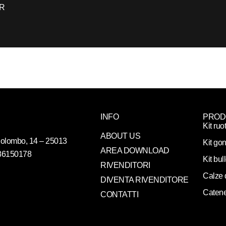
R
INFO
PROD
Kit ruo
ABOUT US
. Colombo, 14 – 25013
Kit gon
AREA DOWNLOAD
086150178
Kit bul
RIVENDITORI
Calze 
DIVENTA RIVENDITORE
Catene
CONTATTI