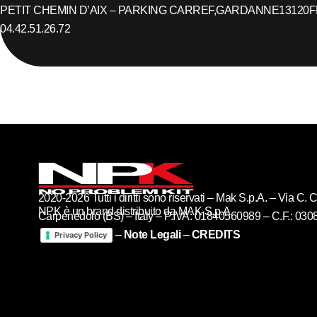
PETIT CHEMIN D’AIX – PARKING CARREF,
GARDANNE
13120
F
04.42.51.26.72
2020-2026 Tutti i diritti sono riservati – Mak S.p.A. – Via C
NPK è un brand distribuito da MAK S.p.A
Carpenedolo (BS) – Italy – P.IVA: 01840560989 – C.F.: 03
–
Note Legali
–
CREDITS
Privacy Policy