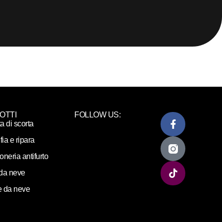
OTTI
FOLLOW US:
ta di scorta
fia e ripara
loneria antifurto
da neve
 da neve