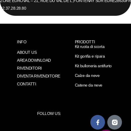
ZONE EUROVAL – 21, RUE DU VAL DE L’,
FONTENAY SUR EURE
28630
FR
02.37.28.28.80
INFO
PRODOTTI
Kit ruota di scorta
ABOUT US
Kit gonfia e ripara
AREA DOWNLOAD
Kit bulloneria antifurto
RIVENDITORI
Calze da neve
DIVENTA RIVENDITORE
CONTATTI
Catene da neve
FOLLOW US: