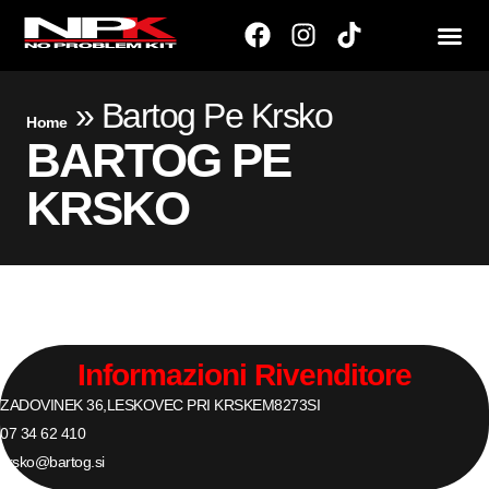
»
Bartog Pe Krsko
Home
BARTOG PE
KRSKO
Informazioni Rivenditore
ZADOVINEK 36,
LESKOVEC PRI KRSKEM
8273
SI
07 34 62 410
krsko@bartog.si