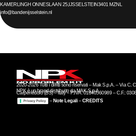
KAMERLINGH ONNESLAAN 25,
IJSSELSTEIN
3401 MZ
NL
info@bandenijsselstein.nl
2020-2026 Tutti i diritti sono riservati – Mak S.p.A. – Via C
NPK è un brand distribuito da MAK S.p.A
Carpenedolo (BS) – Italy – P.IVA: 01840560989 – C.F.: 03
–
Note Legali
–
CREDITS
Privacy Policy