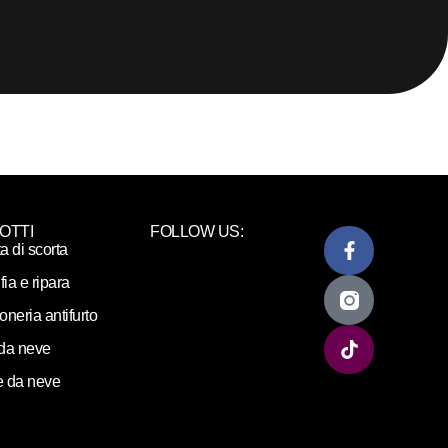
OTTI
FOLLOW US:
ta di scorta
fia e ripara
loneria antifurto
da neve
 da neve