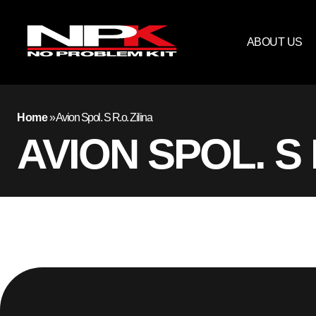
ABOUT US
Home
»
Avion Spol. S R.o. Zilina
AVION SPOL. S 