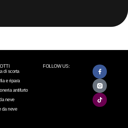
OTTI
FOLLOW US:
ta di scorta
fia e ripara
loneria antifurto
da neve
 da neve