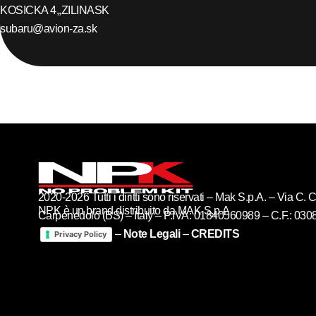
KOSICKA 4,,
ZILINA
SK
subaru@avion-za.sk
2020-2026 Tutti i diritti sono riservati – Mak S.p.A. – Via C
NPK è un brand distribuito da MAK S.p.A
Carpenedolo (BS) – Italy – P.IVA: 01840560989 – C.F.: 03
–
Note Legali
–
CREDITS
Privacy Policy