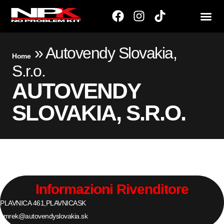
»
Autovendy Slovakia,
Home
S.r.o.
AUTOVENDY
SLOVAKIA, S.R.O.
Informazioni Rivenditore
PLAVNICA 461,
PLAVNICA
SK
smrek@autovendyslovakia.sk