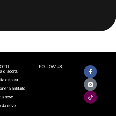
OTTI
FOLLOW US:
ta di scorta
fia e ripara
loneria antifurto
da neve
 da neve