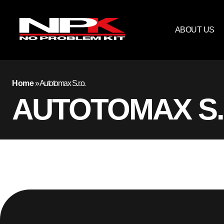
ABOUT US
Home
»
Autotomax S.r.o.
AUTOTOMAX S.