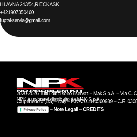
HLAVNA 243/54,
RIECKA
SK
+421907350460
luptakservis@gmail.com
2020-2026 Tutti i diritti sono riservati – Mak S.p.A. – Via C
NPK è un brand distribuito da MAK S.p.A
Carpenedolo (BS) – Italy – P.IVA: 01840560989 – C.F.: 03
–
Note Legali
–
CREDITS
Privacy Policy