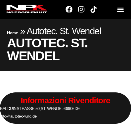
»
Autotec. St. Wendel
Home
AUTOTEC. ST.
WENDEL
Informazioni Rivenditore
BALDUINSTRASSE 50,
ST. WENDEL
66606
DE
info@autotec-wnd.de