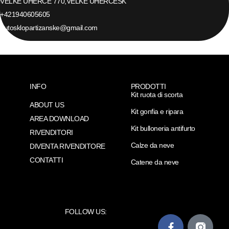
VELKE UHERCE 770,
VELKE UHERCE
SK
+421940605605
autosklopartizanske@gmail.com
INFO
PRODOTTI
Kit ruota di scorta
ABOUT US
Kit gonfia e ripara
AREA DOWNLOAD
Kit bulloneria antifurto
RIVENDITORI
Calze da neve
DIVENTA RIVENDITORE
CONTATTI
Catene da neve
FOLLOW US: