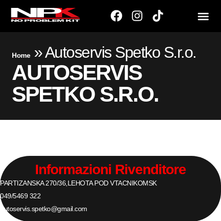
»
Autoservis Spetko S.r.o.
Home
AUTOSERVIS
SPETKO S.R.O.
Informazioni Rivenditore
PARTIZANSKA 270/36,
LEHOTA POD VTACNIKOM
SK
049/5469 322
autoservis.spetko@gmail.com