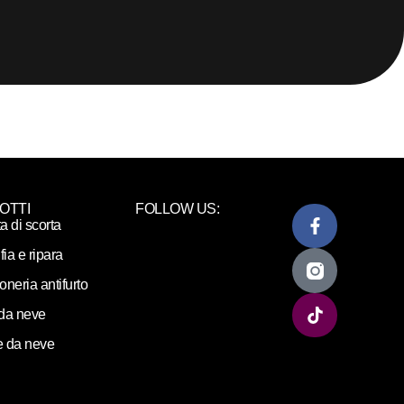
OTTI
FOLLOW US:
ta di scorta
fia e ripara
loneria antifurto
da neve
 da neve