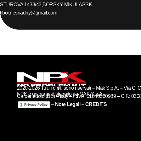
STUROVA 1433/43,
BORSKY MIKULAS
SK
libor.nesnadny@gmail.com
2020-2026 Tutti i diritti sono riservati – Mak S.p.A. – Via C
NPK è un brand distribuito da MAK S.p.A
Carpenedolo (BS) – Italy – P.IVA: 01840560989 – C.F.: 03
–
Note Legali
–
CREDITS
Privacy Policy