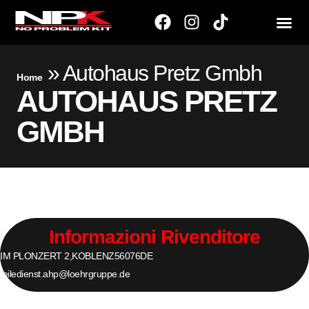
»
Autohaus Pretz Gmbh
Home
AUTOHAUS PRETZ
GMBH
Informazioni Rivenditore
IM PLONZERT 2,
KOBLENZ
56076
DE
teiledienst.ahp@loehrgruppe.de