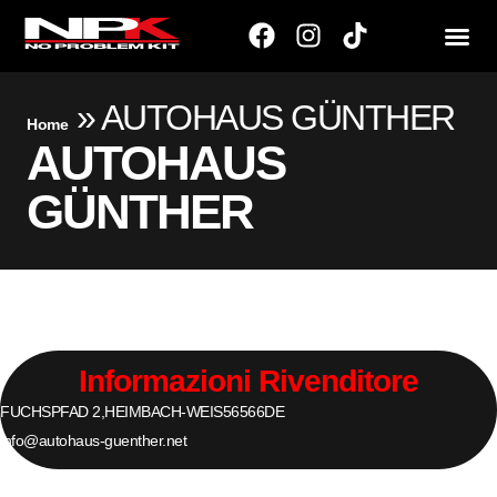
»
AUTOHAUS GÜNTHER
Home
AUTOHAUS
GÜNTHER
Informazioni Rivenditore
FUCHSPFAD 2,
HEIMBACH-WEIS
56566
DE
info@autohaus-guenther.net