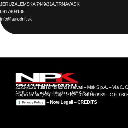
JERUZALEMSKA 7449/31A,
TRNAVA
SK
0917908138
info@autodrift.sk
2020-2026 Tutti i diritti sono riservati – Mak S.p.A. – Via C
NPK è un brand distribuito da MAK S.p.A
Carpenedolo (BS) – Italy – P.IVA: 01840560989 – C.F.: 03
–
Note Legali
–
CREDITS
Privacy Policy