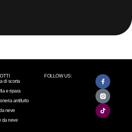
OTTI
FOLLOW US:
ta di scorta
fia e ripara
loneria antifurto
da neve
 da neve