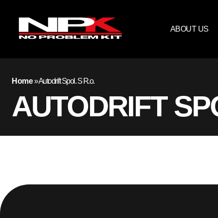
ABOUT US
Home
»
Autodrift Spol. S R.o.
AUTODRIFT SPO