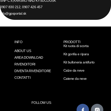
SNP C.4,
KRASNO NAD KYSUCOU
SK
0907 830 212, 0907 426 457
info@gpsportal.sk
INFO
PRODOTTI
Kit ruota di scorta
ABOUT US
Kit gonfia e ripara
AREA DOWNLOAD
Kit bulloneria antifurto
RIVENDITORI
Calze da neve
DIVENTA RIVENDITORE
CONTATTI
Catene da neve
FOLLOW US: