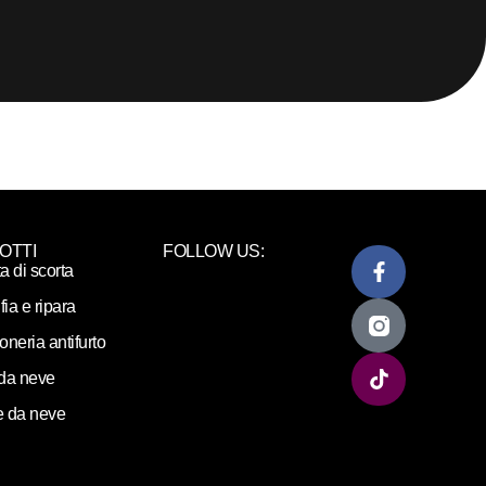
OTTI
FOLLOW US:
ta di scorta
fia e ripara
loneria antifurto
da neve
 da neve