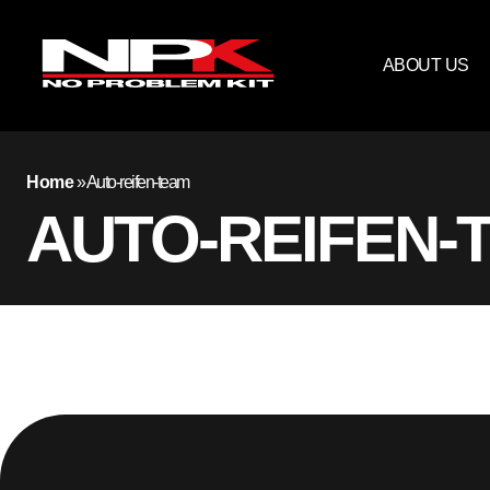
ABOUT US
Home
»
Auto-reifen-team
AUTO-REIFEN-