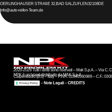
OERLINGHAUSER STRAßE 32,
BAD SALZUFLEN
32108
DE
Info@auto-reifen-Team.de
2020-2026 Tutti i diritti sono riservati – Mak S.p.A. – Via C
NPK è un brand distribuito da MAK S.p.A
Carpenedolo (BS) – Italy – P.IVA: 01840560989 – C.F.: 03
–
Note Legali
–
CREDITS
Privacy Policy