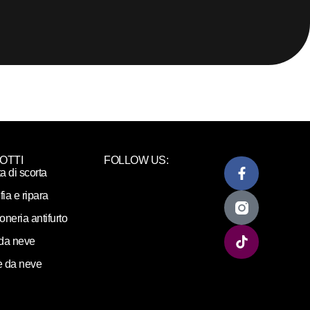
OTTI
FOLLOW US:
ta di scorta
fia e ripara
loneria antifurto
da neve
 da neve