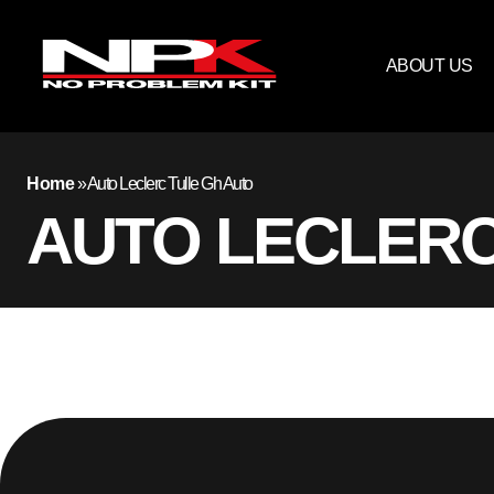
ABOUT US
Home
»
Auto Leclerc Tulle Gh Auto
AUTO LECLERC