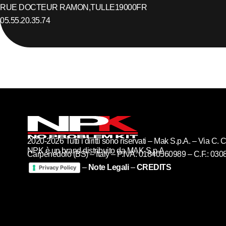
RUE DOCTEUR RAMON,
TULLE
19000
FR
05.55.20.35.74
2020-2026 Tutti i diritti sono riservati – Mak S.p.A. – Via C
NPK è un brand distribuito da MAK S.p.A
Carpenedolo (BS) – Italy – P.IVA: 01840560989 – C.F.: 03
–
Note Legali
–
CREDITS
Privacy Policy