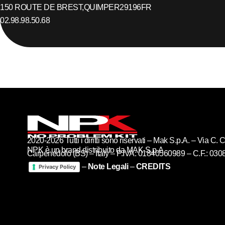
150 ROUTE DE BREST,
QUIMPER
29196
FR
02.98.98.50.68
2020-2026 Tutti i diritti sono riservati – Mak S.p.A. – Via C
NPK è un brand distribuito da MAK S.p.A
Carpenedolo (BS) – Italy – P.IVA: 01840560989 – C.F.: 03
–
Note Legali
–
CREDITS
Privacy Policy