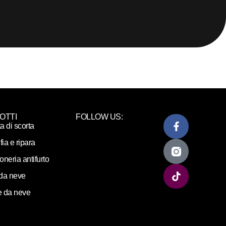
OTTI
FOLLOW US:
ta di scorta
fia e ripara
loneria antifurto
da neve
 da neve