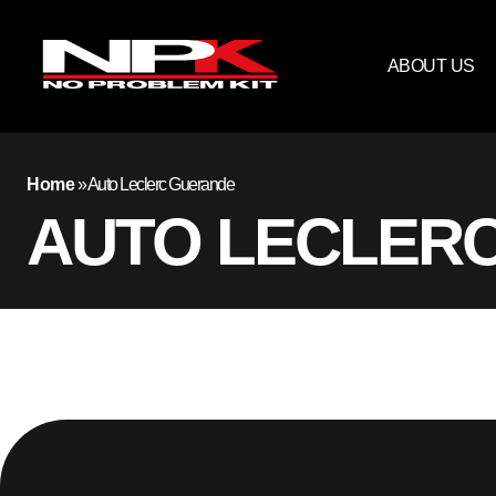
ABOUT US
Home
»
Auto Leclerc Guerande
AUTO LECLER