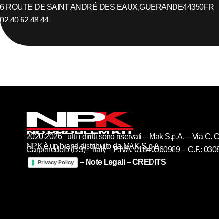
6 ROUTE DE SAINT ANDRÉ DES EAUX,
GUERANDE
44350
FR
02.40.62.48.44
2020-2026 Tutti i diritti sono riservati – Mak S.p.A. – Via C
NPK è un brand distribuito da MAK S.p.A
Carpenedolo (BS) – Italy – P.IVA: 01840560989 – C.F.: 03
–
Note Legali
–
CREDITS
Privacy Policy