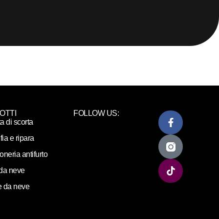
OTTI
FOLLOW US:
ta di scorta
fia e ripara
loneria antifurto
da neve
 da neve