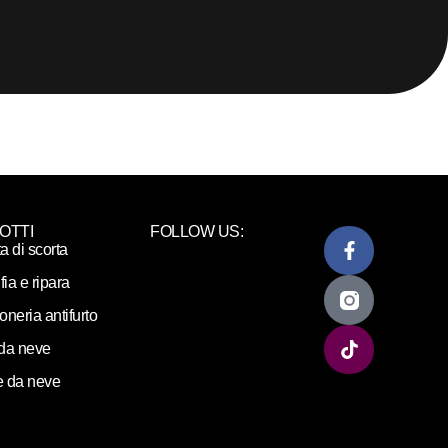
OTTI
FOLLOW US:
ta di scorta
fia e ripara
loneria antifurto
da neve
 da neve