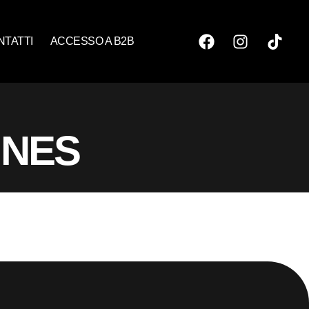
NTATTI
ACCESSO A B2B
INES