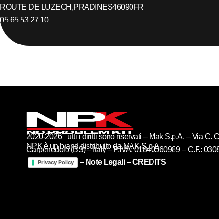
ROUTE DE LUZECH,
PRADINES
46090
FR
05.65.53.27.10
2020-2026 Tutti i diritti sono riservati – Mak S.p.A. – Via C
NPK è un brand distribuito da MAK S.p.A
Carpenedolo (BS) – Italy – P.IVA: 01840560989 – C.F.: 03
–
Note Legali
–
CREDITS
Privacy Policy