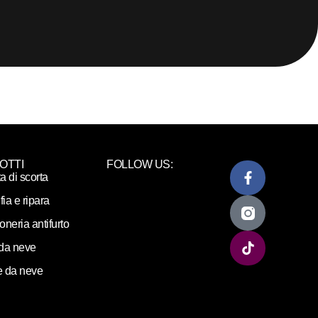
OTTI
FOLLOW US:
ta di scorta
fia e ripara
loneria antifurto
da neve
 da neve