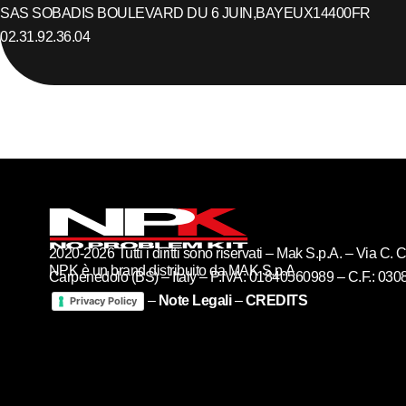
SAS SOBADIS BOULEVARD DU 6 JUIN,
BAYEUX
14400
FR
02.31.92.36.04
2020-2026 Tutti i diritti sono riservati – Mak S.p.A. – Via C
NPK è un brand distribuito da MAK S.p.A
Carpenedolo (BS) – Italy – P.IVA: 01840560989 – C.F.: 03
–
Note Legali
–
CREDITS
Privacy Policy