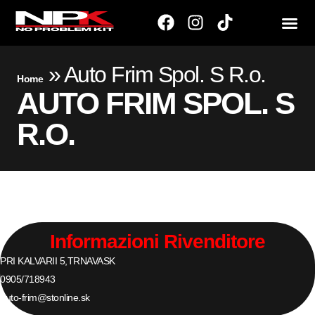
»
Auto Frim Spol. S R.o.
Home
AUTO FRIM SPOL. S
R.O.
Informazioni Rivenditore
PRI KALVARII 5,
TRNAVA
SK
0905/718943
auto-frim@stonline.sk