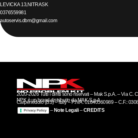
LEVICKA 13,
NITRA
SK
0376559981
autoservis.dbm@gmail.com
2020-2026 Tutti i diritti sono riservati – Mak S.p.A. – Via C
NPK è un brand distribuito da MAK S.p.A
Carpenedolo (BS) – Italy – P.IVA: 01840560989 – C.F.: 03
–
Note Legali
–
CREDITS
Privacy Policy