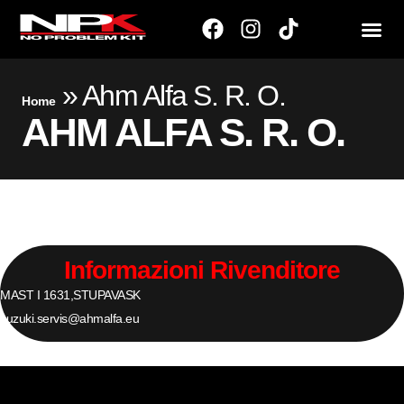
»
Ahm Alfa S. R. O.
Home
AHM ALFA S. R. O.
Informazioni Rivenditore
MAST I 1631,
STUPAVA
SK
suzuki.servis@ahmalfa.eu