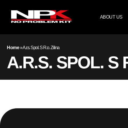
ABOUT US
Home
»
A.r.s. Spol. S R.o. Zilina
A.R.S. SPOL. S 