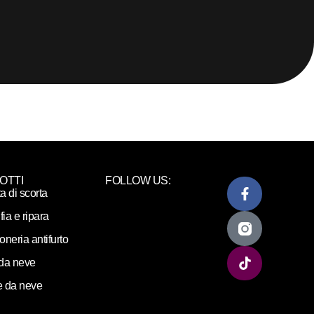
OTTI
FOLLOW US:
ta di scorta
fia e ripara
loneria antifurto
da neve
 da neve