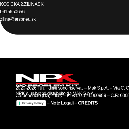
KOSICKA 2,
ZILINA
SK
0415650656
zilina@arspneu.sk
2020-2026 Tutti i diritti sono riservati – Mak S.p.A. – Via C
NPK è un brand distribuito da MAK S.p.A
Carpenedolo (BS) – Italy – P.IVA: 01840560989 – C.F.: 03
–
Note Legali
–
CREDITS
Privacy Policy