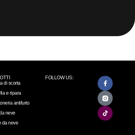
OTTI
FOLLOW US:
ta di scorta
fia e ripara
loneria antifurto
da neve
 da neve