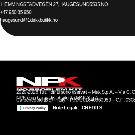
HEMMINGSTADVEGEN 27,
HAUGESUND
5535
NO
+47 950 85 950
haugesund@1dekkbutikk.no
2020-2026 Tutti i diritti sono riservati – Mak S.p.A. – Via C
NPK è un brand distribuito da MAK S.p.A
Carpenedolo (BS) – Italy – P.IVA: 01840560989 – C.F.: 03
–
Note Legali
–
CREDITS
Privacy Policy