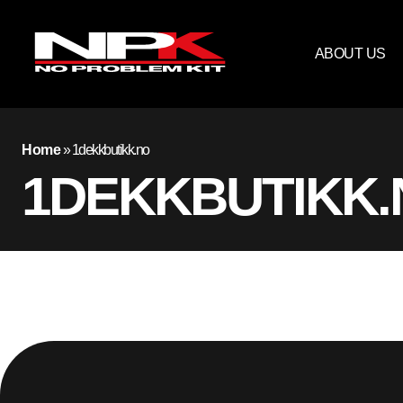
ABOUT US
Home
»
1dekkbutikk.no
1DEKKBUTIKK.