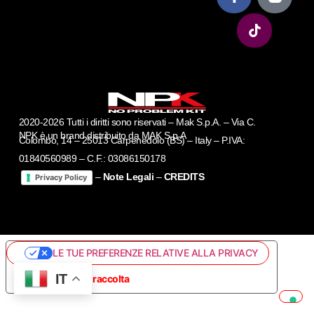
2020-2026 Tutti i diritti sono riservati – Mak S.p.A. – Via C.
NPK è un brand distribuito da MAK S.p.A
Colombo, 14 – 25013 Carpenedolo (BS) – Italy – P.IVA:
01840560989 – C.F.: 03086150178
–
Note Legali
–
CREDITS
Privacy Policy
LE TUE PREFERENZE RELATIVE ALLA PRIVACY
IT
Informativa sulla raccolta