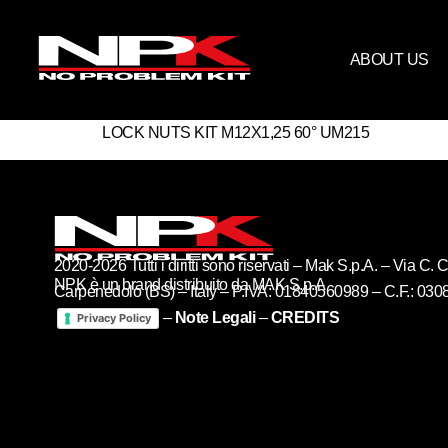
ABOUT US
LOCK NUTS KIT M12X1,25 60° UM215
2020-2026 Tutti i diritti sono riservati – Mak S.p.A. – Via C
NPK è un brand distribuito da MAK S.p.A
Carpenedolo (BS) – Italy – P.IVA: 01840560989 – C.F.: 03
–
Note Legali
–
CREDITS
Privacy Policy