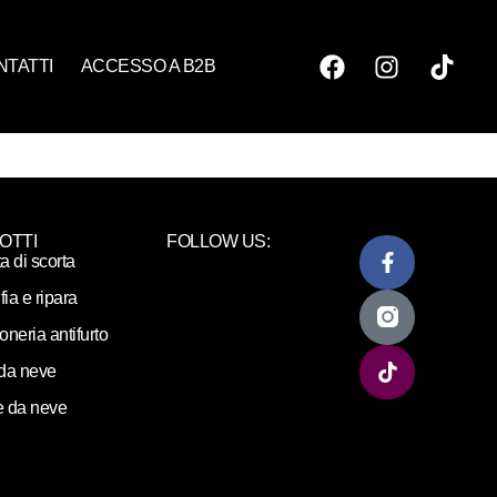
NTATTI
ACCESSO A B2B
OTTI
FOLLOW US:
ta di scorta
fia e ripara
loneria antifurto
da neve
 da neve