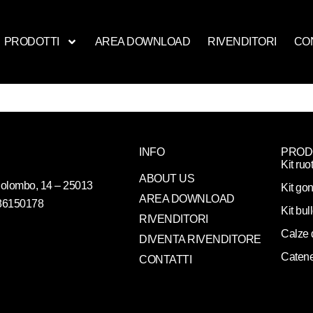
PRODOTTI
AREA DOWNLOAD
RIVENDITORI
CO
INFO
PROD
Kit ruo
ABOUT US
. Colombo, 14 – 25013
Kit gon
AREA DOWNLOAD
086150178
Kit bul
RIVENDITORI
Calze 
DIVENTA RIVENDITORE
Catene
CONTATTI