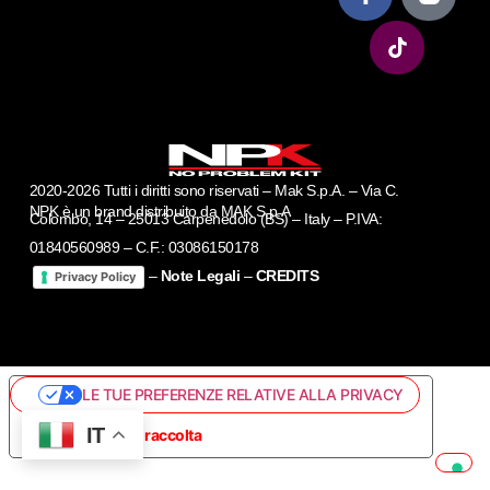
2020-2026 Tutti i diritti sono riservati – Mak S.p.A. – Via C.
NPK è un brand distribuito da MAK S.p.A
Colombo, 14 – 25013 Carpenedolo (BS) – Italy – P.IVA:
01840560989 – C.F.: 03086150178
–
Note Legali
–
CREDITS
Privacy Policy
LE TUE PREFERENZE RELATIVE ALLA PRIVACY
IT
Informativa sulla raccolta