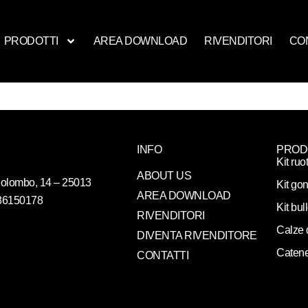
PRODOTTI
AREA DOWNLOAD
RIVENDITORI
CO
INFO
PROD
Kit ruo
ABOUT US
. Colombo, 14 – 25013
Kit gon
AREA DOWNLOAD
086150178
Kit bul
RIVENDITORI
Calze 
DIVENTA RIVENDITORE
Catene
CONTATTI