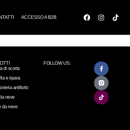
NTATTI
ACCESSO A B2B
OTTI
FOLLOW US:
ta di scorta
fia e ripara
loneria antifurto
da neve
 da neve