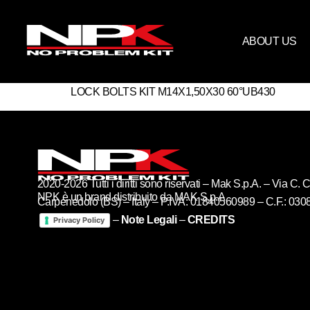
ABOUT US
LOCK BOLTS KIT M14X1,50X30 60°UB430
2020-2026 Tutti i diritti sono riservati – Mak S.p.A. – Via C
NPK è un brand distribuito da MAK S.p.A
Carpenedolo (BS) – Italy – P.IVA: 01840560989 – C.F.: 03
–
Note Legali
–
CREDITS
Privacy Policy