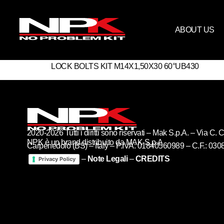
ABOUT US
LOCK BOLTS KIT M14X1,50X30 60°UB430
2020-2026 Tutti i diritti sono riservati – Mak S.p.A. – Via C
NPK è un brand distribuito da MAK S.p.A
Carpenedolo (BS) – Italy – P.IVA: 01840560989 – C.F.: 03
–
Note Legali
–
CREDITS
Privacy Policy