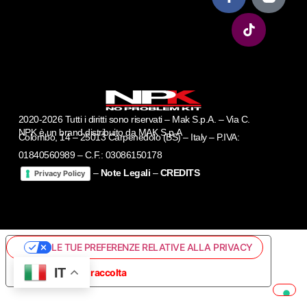
2020-2026 Tutti i diritti sono riservati – Mak S.p.A. – Via C.
NPK è un brand distribuito da MAK S.p.A
Colombo, 14 – 25013 Carpenedolo (BS) – Italy – P.IVA:
01840560989 – C.F.: 03086150178
–
Note Legali
–
CREDITS
Privacy Policy
LE TUE PREFERENZE RELATIVE ALLA PRIVACY
IT
Informativa sulla raccolta