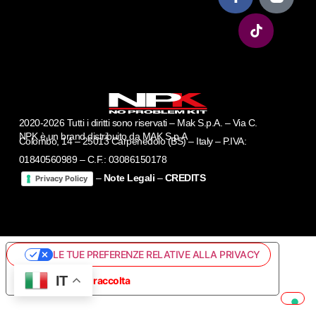
2020-2026 Tutti i diritti sono riservati – Mak S.p.A. – Via C.
NPK è un brand distribuito da MAK S.p.A
Colombo, 14 – 25013 Carpenedolo (BS) – Italy – P.IVA:
01840560989 – C.F.: 03086150178
–
Note Legali
–
CREDITS
Privacy Policy
LE TUE PREFERENZE RELATIVE ALLA PRIVACY
IT
Informativa sulla raccolta