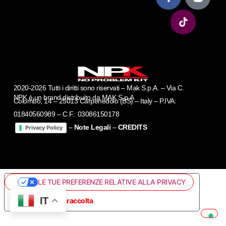
2020-2026 Tutti i diritti sono riservati – Mak S.p.A. – Via C.
NPK è un brand distribuito da MAK S.p.A
Colombo, 14 – 25013 Carpenedolo (BS) – Italy – P.IVA:
01840560989 – C.F.: 03086150178
–
Note Legali
–
CREDITS
Privacy Policy
LE TUE PREFERENZE RELATIVE ALLA PRIVACY
IT
Informativa sulla raccolta