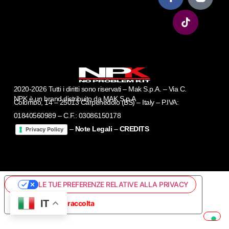
2020-2026 Tutti i diritti sono riservati – Mak S.p.A. – Via C.
NPK è un brand distribuito da MAK S.p.A
Colombo, 14 – 25013 Carpenedolo (BS) – Italy – P.IVA:
01840560989 – C.F.: 03086150178
–
Note Legali
–
CREDITS
Privacy Policy
LE TUE PREFERENZE RELATIVE ALLA PRIVACY
IT
Informativa sulla raccolta